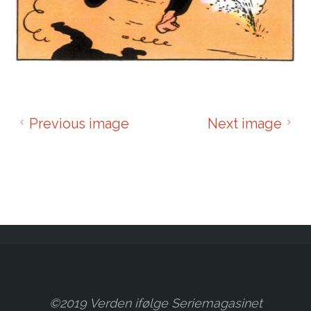
Previous image
Next image
©2019 Verden ifølge Seriemagasinet