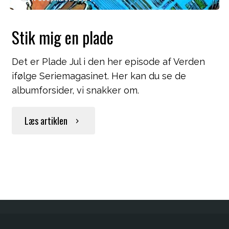
Stik mig en plade
Det er Plade Jul i den her episode af Verden
ifølge Seriemagasinet. Her kan du se de
albumforsider, vi snakker om.
"Stik
Læs artiklen
mig
en
plade"