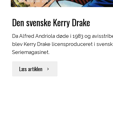
7. februar 2020
Den svenske Kerry Drake
Da Alfred Andriola døde i 1983 og avisstrib
blev Kerry Drake licensproduceret i svensk r
Seriemagasinet.
"Den
Læs artiklen
svenske
Kerry