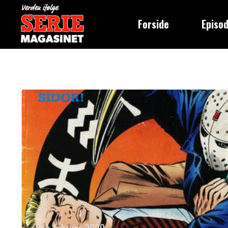
Verden ifølge
Skip
Seriemagasinet
Forside
Episo
to
content