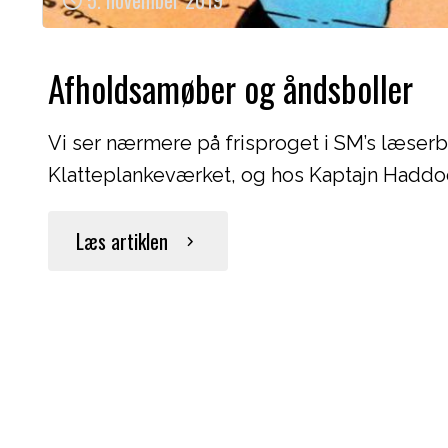
5. november 2019
Afholdsamøber og åndsboller
Vi ser nærmere på frisproget i SM’s læserb
Klatteplankeværket, og hos Kaptajn Haddo
"Afholdsamøber
Læs artiklen
og
åndsboller"