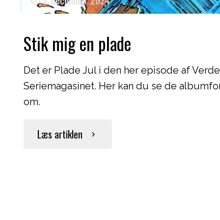
1. december 2024
Stik mig en plade
Det er Plade Jul i den her episode af Verde
Seriemagasinet. Her kan du se de albumfors
om.
"Stik
Læs artiklen
mig
en