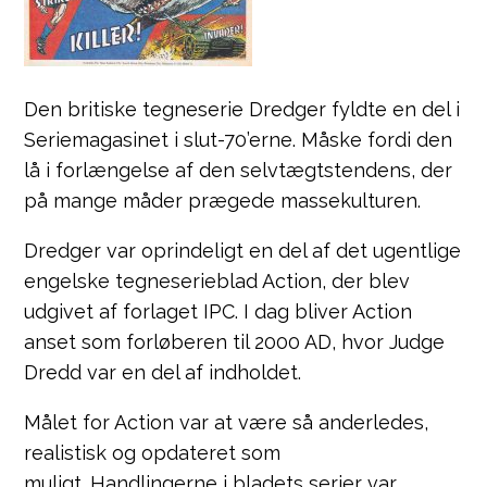
Den britiske tegneserie Dredger fyldte en del i
Seriemagasinet i slut-70’erne. Måske fordi den
lå i forlængelse af den selvtægtstendens, der
på mange måder prægede massekulturen.
Dredger var oprindeligt en del af det ugentlige
engelske tegneserieblad Action, der blev
udgivet af forlaget IPC. I dag bliver Action
anset som forløberen til 2000 AD, hvor Judge
Dredd var en del af indholdet.
Målet for Action var at være så anderledes,
realistisk og opdateret som
muligt. Handlingerne i bladets serier var