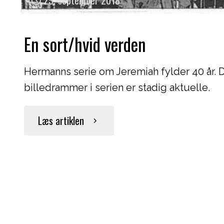
25. september 2018
En sort/hvid verden
Hermanns serie om Jeremiah fylder 40 år. De
billedrammer i serien er stadig aktuelle.
"En
Læs artiklen
sort/hvid
verden"