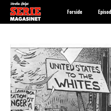
Verden ifølge
Skip
Seriemagasinet
Forside
Episo
to
content