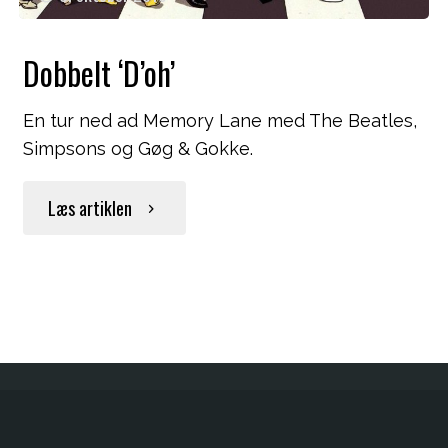
Dobbelt ‘D’oh’
En tur ned ad Memory Lane med The Beatles,
Simpsons og Gøg & Gokke.
"Dobbelt
Læs artiklen
‘D’oh’"